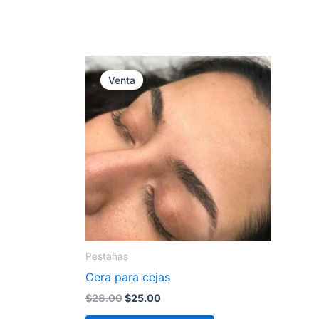
Venta
Pestañas
Cera para cejas
O
C
$
28.00
$
25.00
r
u