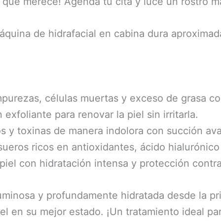
o que merece! Agenda tu cita y luce un rostro má
 máquina de hidrafacial en cabina dura aproxim
impurezas, células muertas y exceso de grasa c
xfoliante para renovar la piel sin irritarla.
os y toxinas de manera indolora con succión av
ueros ricos en antioxidantes, ácido hialurónico y
 piel con hidratación intensa y protección cont
, luminosa y profundamente hidratada desde la p
l en su mejor estado. ¡Un tratamiento ideal par