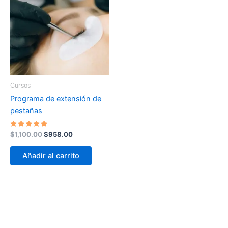
Cursos
Programa de extensión de
pestañas
Valorado
Original
Current
$
1,100.00
$
958.00
en
price
price
5.00
was:
is:
de 5
Añadir al carrito
$1,100.00.
$958.00.